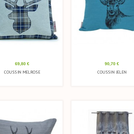
Prix
Prix
69,80 €
90,70 €
COUSSIN MELROSE
COUSSIN JELEN