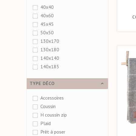
40x40
40x60
C
45x45
50x50
130x170
130x180
140x140
140x185
TYPE DÉCO
Accessoires
Coussin
H coussin zip
Plaid
Prêt à poser