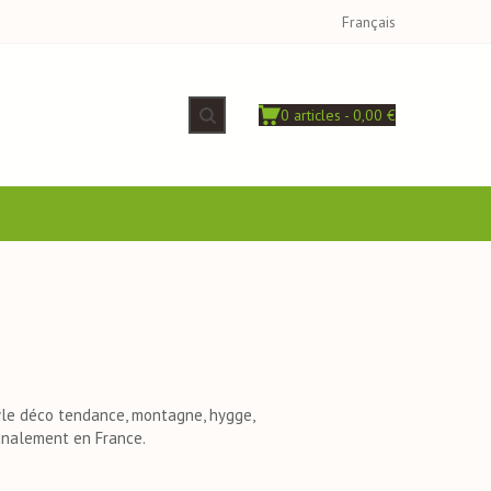
Français
0 articles - 0,00 €
tyle déco tendance, montagne, hygge,
analement en France.