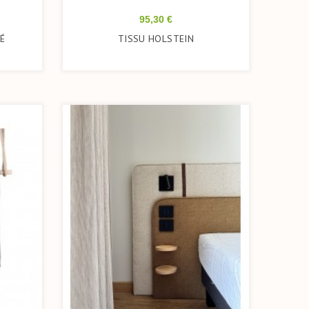
Prix
95,30 €
É
TISSU HOLSTEIN