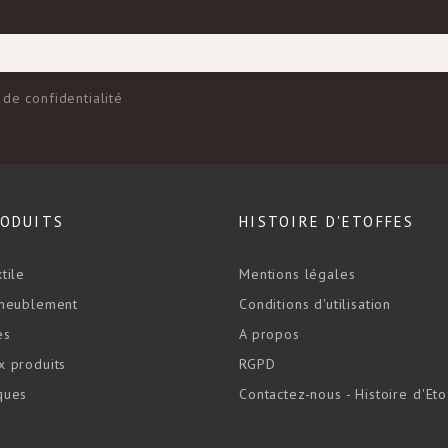
 de confidentialité
RODUITS
HISTOIRE D'ETOFFES
tile
Mentions légales
ameublement
Conditions d'utilisation
es
A propos
 produits
RGPD
ques
Contactez-nous - Histoire d'Eto