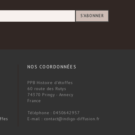
S’ABONNER
NOS COORDONNÉES
PPB Histoire d'étoffes
60 route des Rutys
74370 Pringy - Annecy
France
Téléphone :
0450642957
ffes
E-mail :
contact@indigo-diffusion.fr