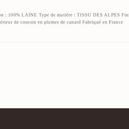
40x40
on : 100% LAINE Type de matière : TISSU DES ALPES Fin
Uni
térieur de coussin en plumes de canard Fabriqué en France
on
100% Laine
H coussin zip