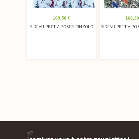
Prix
Prix
169,50 €
166,30
RIDEAU PRET A POSER PINZOLO
RIDEAU PRET A PO