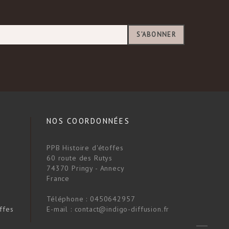
S’ABONNER
NOS COORDONNÉES
PPB Histoire d'étoffes
60 route des Rutys
74370 Pringy - Annecy
France
Téléphone :
0450642957
ffes
E-mail :
contact@indigo-diffusion.fr