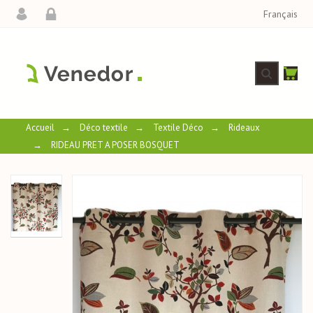
Français
Accueil
→
Déco textile
→
Textile Déco
→
Rideaux
→
RIDEAU PRET A POSER BOSQUET