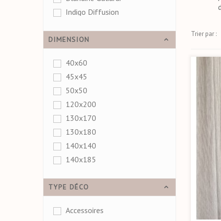
Indigo Diffusion
Trier par :
DIMENSION
40x60
45x45
50x50
120x200
130x170
130x180
140x140
140x185
TYPE DÉCO
Accessoires