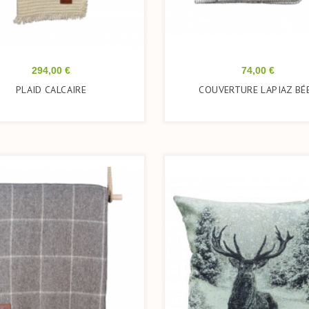
Prix
Prix
294,00 €
74,00 €
PLAID CALCAIRE
COUVERTURE LAPIAZ BÉ