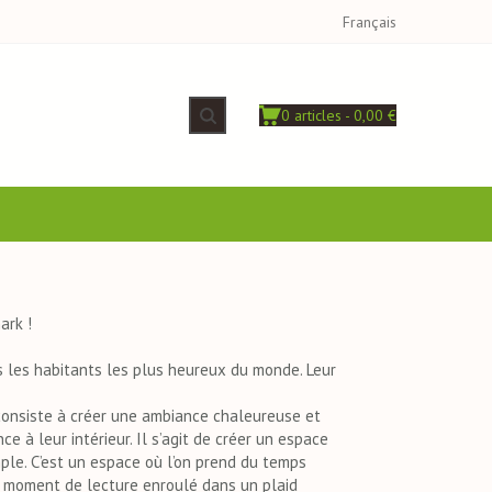
Français
0 articles - 0,00 €
ark !
s les habitants les plus heureux du monde. Leur
» consiste à créer une ambiance chaleureuse et
e à leur intérieur. Il s’agit de créer un espace
mple. C’est un espace où l’on prend du temps
n moment de lecture enroulé dans un plaid