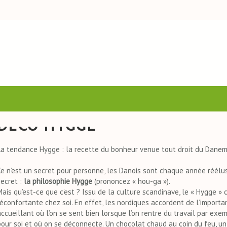
DÉCO HYGGE
La tendance Hygge : la recette du bonheur venue tout droit du Danem
Ce n’est un secret pour personne, les Danois sont chaque année réélu
secret :
la philosophie Hygge
(prononcez « hou-ga »).
Mais qu’est-ce que c’est ? Issu de la culture scandinave, le « Hygge 
réconfortante chez soi. En effet, les nordiques accordent de l’importanc
accueillant où l’on se sent bien lorsque l’on rentre du travail par exe
pour soi et où on se déconnecte. Un chocolat chaud au coin du feu, u