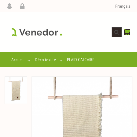
Français
Accueil
→
Déco textile
→
PLAID CALCAIRE