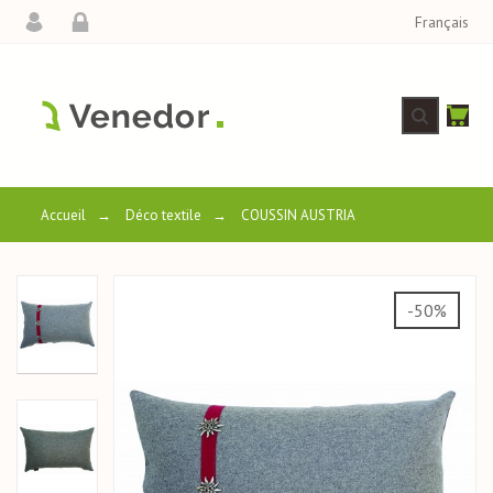
Français
Accueil
→
Déco textile
→
COUSSIN AUSTRIA
-50%